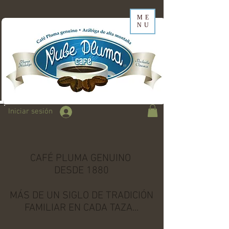
ME
NU
Iniciar sesión
CAFÉ PLUMA GENUINO
DESDE 1880
MÁS DE UN SIGLO DE TRADICIÓN
FAMILIAR EN CADA TAZA...