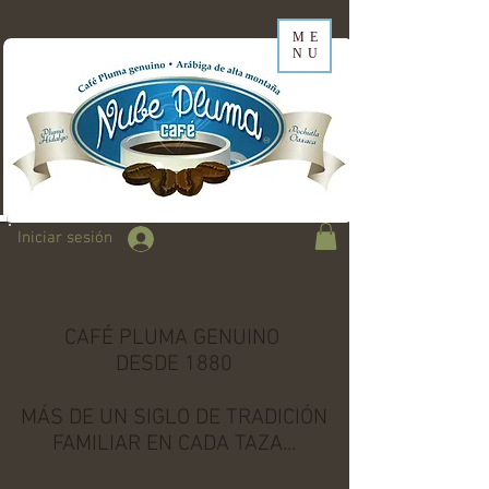
ME
NU
Iniciar sesión
CAFÉ PLUMA GENUINO
DESDE 1880
MÁS DE UN SIGLO DE TRADICIÓN
FAMILIAR EN CADA TAZA...