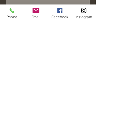
Phone
Email
Facebook
Instagram
Enviar
Finca San Francisco, Domicilio conocido
Pluma Hidalgo, Pochutla, Oaxaca.
Tel:
(
55)54030879
© 2015 by Nube Pluma proudly created with
Wix.com