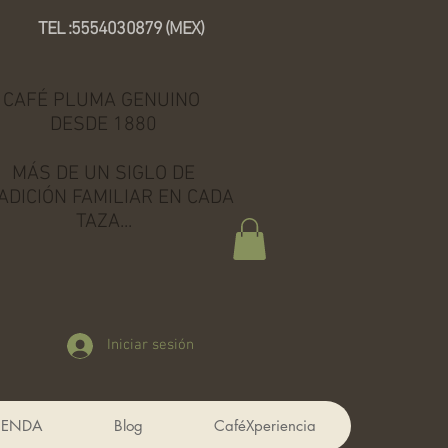
TEL :5554030879 (MEX)
CAFÉ PLUMA GENUINO
DESDE 1880
MÁS DE UN SIGLO DE
ADICIÓN FAMILIAR EN CADA
TAZA...
Iniciar sesión
IENDA
Blog
CaféXperiencia